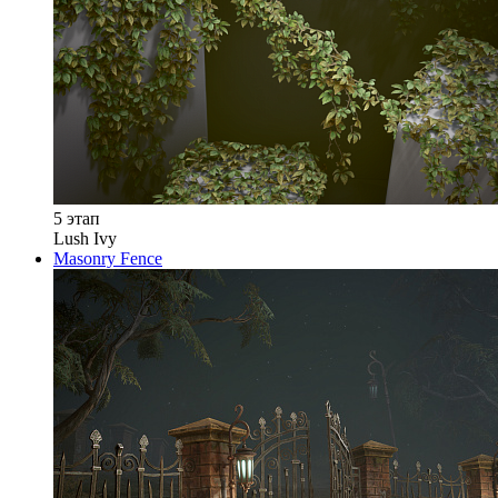
5 этап
Lush Ivy
Masonry Fence