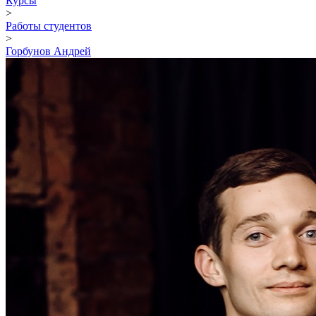
Курсы
>
Работы студентов
>
Горбунов Андрей