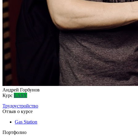
Андрей Горбунов
Курс
EASY
Трудоустройство
Отзыв о курсе
Gas Station
Портфолио