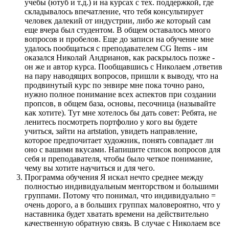
учебы (ютуб и т.д.) и на курсах c тех. поддержкой, где
складывалось впечатление, что тебя консультирует
человек далекий от индустрии, либо же который сам
еще вчера был студентом. В общем оставалось много
вопросов и пробелов. Еще до записи на обучение мне
удалось пообщаться с преподавателем CG Items - им
оказался Николай Андрианов, как раскрылось позже -
он же и автор курса. Пообщавшись с Николаем ,ответив
на пару наводящих вопросов, пришли к выводу, что на
продвинутый курс по энвире мне пока точно рано,
нужно полное понимание всех аспектов при создании
пропсов, в общем база, основы, песочница (называйте
как хотите). Тут мне хотелось бы дать совет: Ребята, не
ленитесь посмотреть портфолио у кого вы будете
учиться, зайти на artstation, увидеть направление,
которое предпочитает художник, понять совпадает ли
оно с вашими вкусами. Напишите список вопросов для
себя и преподавателя, чтобы было четкое понимание,
чему вы хотите научиться и для чего.
Программа обучения Я искал нечто среднее между
полностью индивидуальным менторством и большими
группами. Потому что понимал, что индивидуально =
очень дорого, а в больших группах маловероятно, что у
наставника будет хватать времени на действительно
качественную обратную связь. В случае с Николаем все