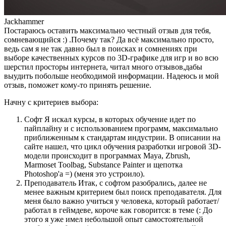
Jackhammer
Постараюсь оставить максимально честный отзыв для тебя,
сомневающийся :) .Почему так? Да всё максимально просто,
ведь сам я не так давно был в поисках и сомнениях при
выборе качественных курсов по 3D-графике для игр и во всю
шерстил просторы интернета, читал много отзывов,дабы
выудить побольше необходимой информации. Надеюсь и мой
отзыв, поможет кому-то принять решение.
Начну с критериев выбора:
Софт Я искал курсы, в которых обучение идет по
пайплайну и с использованием программ, максимально
приближенным к стандартам индустрии. В описании на
сайте нашел, что цикл обучения разработки игровой 3D-
модели происходит в программах Maya, Zbrush,
Marmoset Toolbag, Substance Painter и щепотка
Photoshop'а =) (меня это устроило).
Преподаватель Итак, с софтом разобрались, далее не
менее важным критерием был поиск преподавателя. Для
меня было важно учиться у человека, который работает/
работал в геймдеве, короче как говорится: в теме (: До
этого я уже имел небольшой опыт самостоятельной