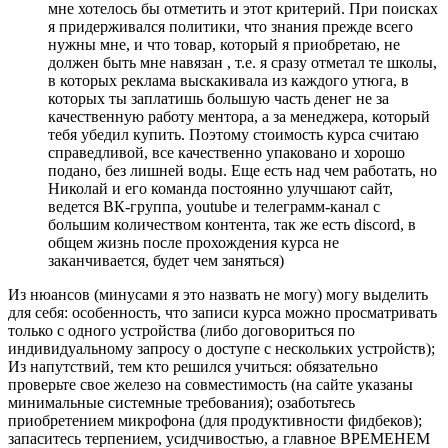
мне хотелось бы отметить и этот критерий. При поисках
я придерживался политики, что знания прежде всего
нужны мне, и что товар, который я приобретаю, не
должен быть мне навязан , т.е. я сразу отметал те школы,
в которых реклама выскакивала из каждого утюга, в
которых ты заплатишь большую часть денег не за
качественную работу ментора, а за менеджера, который
тебя убедил купить. Поэтому стоимость курса считаю
справедливой, все качественно упаковано и хорошо
подано, без лишней воды. Еще есть над чем работать, но
Николай и его команда постоянно улучшают сайт,
ведется ВК-группа, youtube и телеграмм-канал с
большим количеством контента, так же есть discord, в
общем жизнь после прохождения курса не
заканчивается, будет чем заняться)
Из нюансов (минусами я это назвать не могу) могу выделить
для себя: особенность, что записи курса можно просматривать
только с одного устройства (либо договориться по
индивидуальному запросу о доступе с нескольких устройств);
Из напутствий, тем кто решился учиться: обязательно
проверьте свое железо на совместимость (на сайте указаны
минимальные системные требования); озаботьтесь
приобретением микрофона (для продуктивности фидбеков);
запаситесь терпением, усидчивостью, а главное ВРЕМЕНЕМ