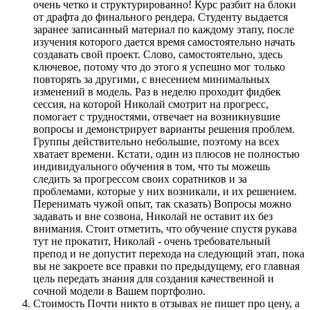
очень четко и структурированно! Курс разбит на блоки
от драфта до финального рендера. Студенту выдается
заранее записанный материал по каждому этапу, после
изучения которого дается время самостоятельно начать
создавать свой проект. Слово, самостоятельно, здесь
ключевое, потому что до этого я успешно мог только
повторять за другими, с внесением минимальных
изменений в модель. Раз в неделю проходит фидбек
сессия, на которой Николай смотрит на прогресс,
помогает с трудностями, отвечает на возникнувшие
вопросы и демонстрирует варианты решения проблем.
Группы действительно небольшие, поэтому на всех
хватает времени. Кстати, один из плюсов не полностью
индивидуального обучения в том, что ты можешь
следить за прогрессом своих соратников и за
проблемами, которые у них возникали, и их решением.
Перенимать чужой опыт, так сказать) Вопросы можно
задавать и вне созвона, Николай не оставит их без
внимания. Стоит отметить, что обучение спустя рукава
тут не прокатит, Николай - очень требовательный
препод и не допустит перехода на следующий этап, пока
вы не закроете все правки по предыдущему, его главная
цель передать знания для создания качественной и
сочной модели в Вашем портфолио.
Стоимость Почти никто в отзывах не пишет про цену, а