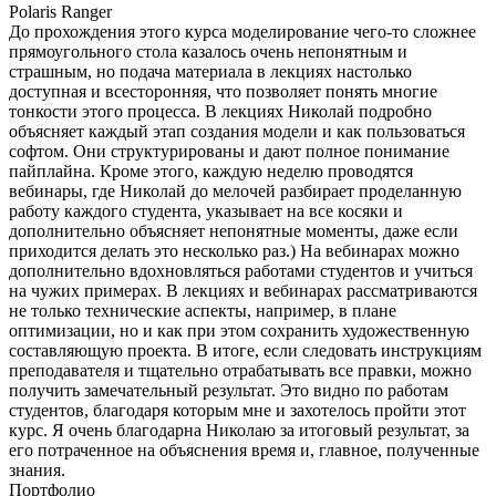
Polaris Ranger
До прохождения этого курса моделирование чего-то сложнее
прямоугольного стола казалось очень непонятным и
страшным, но подача материала в лекциях настолько
доступная и всесторонняя, что позволяет понять многие
тонкости этого процесса. В лекциях Николай подробно
объясняет каждый этап создания модели и как пользоваться
софтом. Они структурированы и дают полное понимание
пайплайна. Кроме этого, каждую неделю проводятся
вебинары, где Николай до мелочей разбирает проделанную
работу каждого студента, указывает на все косяки и
дополнительно объясняет непонятные моменты, даже если
приходится делать это несколько раз.) На вебинарах можно
дополнительно вдохновляться работами студентов и учиться
на чужих примерах. В лекциях и вебинарах рассматриваются
не только технические аспекты, например, в плане
оптимизации, но и как при этом сохранить художественную
составляющую проекта. В итоге, если следовать инструкциям
преподавателя и тщательно отрабатывать все правки, можно
получить замечательный результат. Это видно по работам
студентов, благодаря которым мне и захотелось пройти этот
курс. Я очень благодарна Николаю за итоговый результат, за
его потраченное на объяснения время и, главное, полученные
знания.
Портфолио