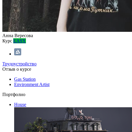
Анна Вересова
Курс
EASY
Трудоустройство
Отзыв о курсе
Gas Station
Environment Artist
Портфолио
House