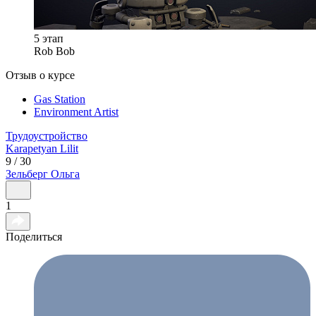
5 этап
Rob Bob
Отзыв о курсе
Gas Station
Environment Artist
Трудоустройство
Karapetyan
Lilit
9 / 30
Зельберг
Ольга
1
Поделиться