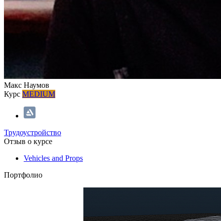
Макс Наумов
Курс
MEDIUM
Трудоустройство
Отзыв о курсе
Vehicles and Props
Портфолио