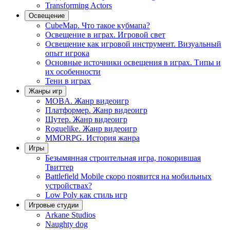
Transforming Actors
Освещение
CubeMap. Что такое кубмапа?
Освещение в играх. Игровой свет
Освещение как игровой инструмент. Визуальный
опыт игрока
Основные источники освещения в играх. Типы и
их особенности
Тени в играх
Жанры игр
MOBA. Жанр видеоигр
Платформер. Жанр видеоигр
Шутер. Жанр видеоигр
Roguelike. Жанр видеоигр
MMORPG. История жанра
Игры
Безымянная строительная игра, покорившая
Твиттер
Battlefield Mobile скоро появится на мобильных
устройствах?
Low Poly как стиль игр
Игровые студии
Arkane Studios
Naughty dog