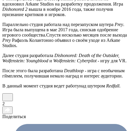
вдохновил Arkane Studios на разработку продолжения. Игра
Dishonored 2
вышла в ноябре 2016 года, также получив
признание критиков и игроков.
Параллельно студия работала над перезапуском шутера
Prey
.
Игра была выпущена в мае 2017 года, снискав одобрение
игрового сообщества.Спустя несколько месяцев после выхода
Prey
Рафаэль Колантонио объявил о своём уходе из Arkane
Studios.
Далее студия разработала
Dishonored: Death of the Outsider,
Wolfenstein: Youngblood
и
Wolfenstein: Cyberpilot
- игру для VR.
После этого была разработана
Deathloop
- игра с необычным
гймплеем, получившая немало наград и интерес аудитории.
В данный момент студия ведет работунад шутером
Redfall
.
2
Поделиться