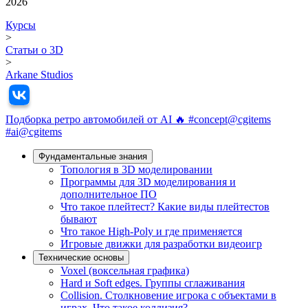
2026
Курсы
>
Статьи о 3D
>
Arkane Studios
Подборка ретро автомобилей от AI 🔥 #concept@cgitems
#ai@cgitems
Фундамeнтальные знания
Топология в 3D моделировании
Программы для 3D моделирования и
дополнительное ПО
Что такое плейтест? Какие виды плейтестов
бывают
Что такое High-Poly и где применяется
Игровые движки для разработки видеоигр
Технические основы
Voxel (воксельная графика)
Hard и Soft edges. Группы сглаживания
Collision. Столкновение игрока с объектами в
играх. Что такое коллизия?