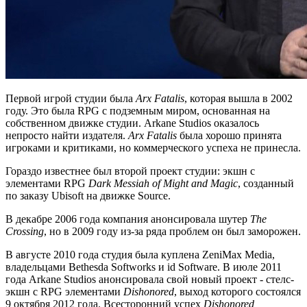
Первой игрой студии была
Arx Fatalis
, которая вышла в 2002
году. Это была RPG с подземным миром, основанная на
собственном движке студии. Arkane Studios оказалось
непросто найти издателя.
Arx Fatalis
была хорошо принята
игроками и критиками, но коммерческого успеха не принесла.
Гораздо известнее был второй проект студии: экшн с
элементами RPG
Dark Messiah of Might and Magic
, созданный
по заказу Ubisoft на движке Source.
В декабре 2006 года компания анонсировала шутер
The
Crossing
, но в 2009 году из-за ряда проблем он был заморожен.
В августе 2010 года студия была куплена ZeniMax Media,
владельцами Bethesda Softworks и id Software. В июле 2011
года Arkane Studios анонсировала свой новый проект - стелс-
экшн с RPG элементами
Dishonored
, выход которого состоялся
9 октября 2012 года. Всесторонний успех
Dishonored