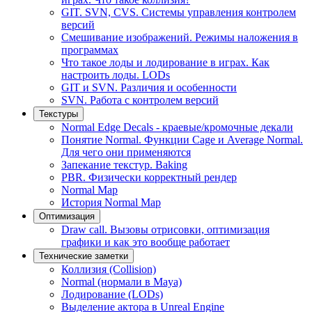
GIT. SVN, CVS. Системы управления контролем
версий
Смешивание изображений. Режимы наложения в
программах
Что такое лоды и лодирование в играх. Как
настроить лоды. LODs
GIT и SVN. Различия и особенности
SVN. Работа с контролем версий
Текстуры
Normal Edge Decals - краевые/кромочные декали
Понятие Normal. Функции Cage и Average Normal.
Для чего они применяются
Запекание текстур. Baking
PBR. Физически корректный рендер
Normal Map
История Normal Map
Оптимизация
Draw call. Вызовы отрисовки, оптимизация
графики и как это вообще работает
Технические заметки
Коллизия (Collision)
Normal (нормали в Maya)
Лодирование (LODs)
Выделение актора в Unreal Engine