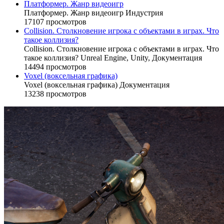
Платформер. Жанр видеоигр
Платформер. Жанр видеоигр
Индустрия
17107 просмотров
Collision. Столкновение игрока с объектами в играх. Что
такое коллизия?
Collision. Столкновение игрока с объектами в играх. Что
такое коллизия?
Unreal Engine,
Unity,
Документация
14494 просмотров
Voxel (воксельная графика)
Voxel (воксельная графика)
Документация
13238 просмотров