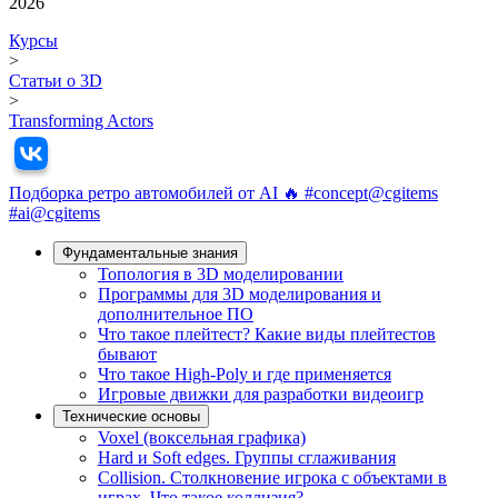
2026
Курсы
>
Статьи о 3D
>
Transforming Actors
Подборка ретро автомобилей от AI 🔥 #concept@cgitems
#ai@cgitems
Фундамeнтальные знания
Топология в 3D моделировании
Программы для 3D моделирования и
дополнительное ПО
Что такое плейтест? Какие виды плейтестов
бывают
Что такое High-Poly и где применяется
Игровые движки для разработки видеоигр
Технические основы
Voxel (воксельная графика)
Hard и Soft edges. Группы сглаживания
Collision. Столкновение игрока с объектами в
играх. Что такое коллизия?