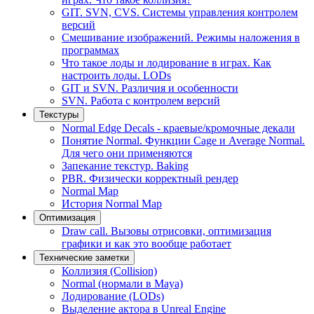
GIT. SVN, CVS. Системы управления контролем
версий
Смешивание изображений. Режимы наложения в
программах
Что такое лоды и лодирование в играх. Как
настроить лоды. LODs
GIT и SVN. Различия и особенности
SVN. Работа с контролем версий
Текстуры
Normal Edge Decals - краевые/кромочные декали
Понятие Normal. Функции Cage и Average Normal.
Для чего они применяются
Запекание текстур. Baking
PBR. Физически корректный рендер
Normal Map
История Normal Map
Оптимизация
Draw call. Вызовы отрисовки, оптимизация
графики и как это вообще работает
Технические заметки
Коллизия (Collision)
Normal (нормали в Maya)
Лодирование (LODs)
Выделение актора в Unreal Engine