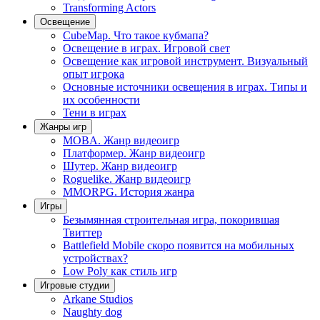
Transforming Actors
Освещение
CubeMap. Что такое кубмапа?
Освещение в играх. Игровой свет
Освещение как игровой инструмент. Визуальный
опыт игрока
Основные источники освещения в играх. Типы и
их особенности
Тени в играх
Жанры игр
MOBA. Жанр видеоигр
Платформер. Жанр видеоигр
Шутер. Жанр видеоигр
Roguelike. Жанр видеоигр
MMORPG. История жанра
Игры
Безымянная строительная игра, покорившая
Твиттер
Battlefield Mobile скоро появится на мобильных
устройствах?
Low Poly как стиль игр
Игровые студии
Arkane Studios
Naughty dog