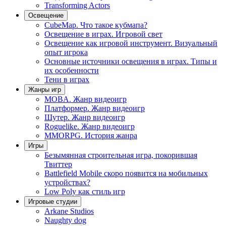
Transforming Actors
Освещение
CubeMap. Что такое кубмапа?
Освещение в играх. Игровой свет
Освещение как игровой инструмент. Визуальный
опыт игрока
Основные источники освещения в играх. Типы и
их особенности
Тени в играх
Жанры игр
MOBA. Жанр видеоигр
Платформер. Жанр видеоигр
Шутер. Жанр видеоигр
Roguelike. Жанр видеоигр
MMORPG. История жанра
Игры
Безымянная строительная игра, покорившая
Твиттер
Battlefield Mobile скоро появится на мобильных
устройствах?
Low Poly как стиль игр
Игровые студии
Arkane Studios
Naughty dog