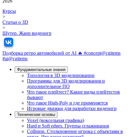
2026
Курсы
>
Статьи о 3D
>
Шутер. Жанр видеоигр
Подборка ретро автомобилей от AI 🔥 #concept@cgitems
#ai@cgitems
Фундамeнтальные знания
Топология в 3D моделировании
Программы для 3D моделирования и
дополнительное ПО
Что такое плейтест? Какие виды плейтестов
бывают
Что такое High-Poly и где применяется
Игровые движки для разработки видеоигр
Технические основы
Voxel (воксельная графика)
Hard и Soft edges. Группы сглаживания
Collision. Столкновение игрока с объектами в
играх. Что такое коллизия?