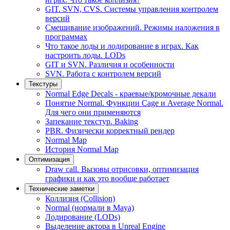
GIT. SVN, CVS. Системы управления контролем
версий
Смешивание изображений. Режимы наложения в
программах
Что такое лоды и лодирование в играх. Как
настроить лоды. LODs
GIT и SVN. Различия и особенности
SVN. Работа с контролем версий
Текстуры
Normal Edge Decals - краевые/кромочные декали
Понятие Normal. Функции Cage и Average Normal.
Для чего они применяются
Запекание текстур. Baking
PBR. Физически корректный рендер
Normal Map
История Normal Map
Оптимизация
Draw call. Вызовы отрисовки, оптимизация
графики и как это вообще работает
Технические заметки
Коллизия (Collision)
Normal (нормали в Maya)
Лодирование (LODs)
Выделение актора в Unreal Engine