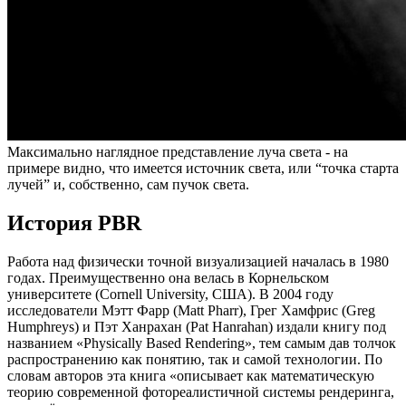
Максимально наглядное представление луча света - на
примере видно, что имеется источник света, или “точка старта
лучей” и, собственно, сам пучок света.
История PBR
Работа над физически точной визуализацией началась в 1980
годах. Преимущественно она велась в Корнельском
университете (Cornell University, США). В 2004 году
исследователи Мэтт Фарр (Matt Pharr), Грег Хамфрис (Greg
Humphreys) и Пэт Ханрахан (Pat Hanrahan) издали книгу под
названием
«Physically Based Rendering»
, тем самым дав толчок
распространению как понятию, так и самой технологии. По
словам авторов эта книга «описывает как математическую
теорию современной фотореалистичной системы рендеринга,