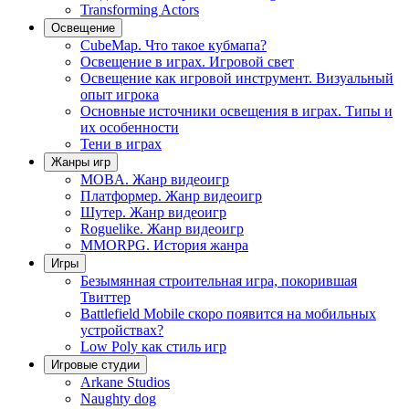
Transforming Actors
Освещение
CubeMap. Что такое кубмапа?
Освещение в играх. Игровой свет
Освещение как игровой инструмент. Визуальный
опыт игрока
Основные источники освещения в играх. Типы и
их особенности
Тени в играх
Жанры игр
MOBA. Жанр видеоигр
Платформер. Жанр видеоигр
Шутер. Жанр видеоигр
Roguelike. Жанр видеоигр
MMORPG. История жанра
Игры
Безымянная строительная игра, покорившая
Твиттер
Battlefield Mobile скоро появится на мобильных
устройствах?
Low Poly как стиль игр
Игровые студии
Arkane Studios
Naughty dog