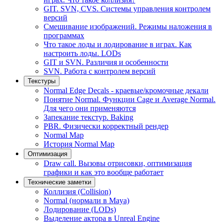
GIT. SVN, CVS. Системы управления контролем
версий
Смешивание изображений. Режимы наложения в
программах
Что такое лоды и лодирование в играх. Как
настроить лоды. LODs
GIT и SVN. Различия и особенности
SVN. Работа с контролем версий
Текстуры
Normal Edge Decals - краевые/кромочные декали
Понятие Normal. Функции Cage и Average Normal.
Для чего они применяются
Запекание текстур. Baking
PBR. Физически корректный рендер
Normal Map
История Normal Map
Оптимизация
Draw call. Вызовы отрисовки, оптимизация
графики и как это вообще работает
Технические заметки
Коллизия (Collision)
Normal (нормали в Maya)
Лодирование (LODs)
Выделение актора в Unreal Engine