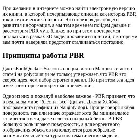
При желании в интернете можно найти электронную версию
их книги, в которой исчерпывающе описана как история PBR,
так и технические тонкости. Это полезная для общего
развития информация, а мы тем временем пойдем дальше и
рассмотрим PBR чуть ближе, но при этом постараемся
оставаться в рамках 3D моделирования и понятий, с которыми
вам почти наверняка предстоит сталкиваться постоянно.
Принципы работы PBR
Джо «EarthQuake» Уилсон
- специалист из Marmoset и автор
статей на polycount (и не только) утверждает, что PBR это
скорее идея, чем набор строгих правил. Но при этом эта идея
имеет некоторые конкретные примечания.
Одно из них и пожалуй наиболее важное - PBR признает, что
в реальном мире “блестит все” (цитата Джона Хейбла,
программиста графики из Naughty dog). Проще говоря любая
поверхность так или иначе отражает хотя бы минимальное
количество света, даже если это пыльный бетон. В PBR
большую роль играют поверхности, а для корректного
отображения объектов используются разнообразные
вспомогательные текстуры и математические модели.