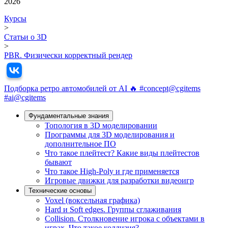
2026
Курсы
>
Статьи о 3D
>
PBR. Физически корректный рендер
Подборка ретро автомобилей от AI 🔥 #concept@cgitems
#ai@cgitems
Фундамeнтальные знания
Топология в 3D моделировании
Программы для 3D моделирования и
дополнительное ПО
Что такое плейтест? Какие виды плейтестов
бывают
Что такое High-Poly и где применяется
Игровые движки для разработки видеоигр
Технические основы
Voxel (воксельная графика)
Hard и Soft edges. Группы сглаживания
Collision. Столкновение игрока с объектами в
играх. Что такое коллизия?