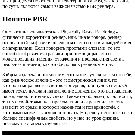
мы пройдемся по основным текстурным картам, так как они,
по сути, являются самой важной частью PBR рендера.
Понятие PBR
Оно расшифровывается как
Physically Based Rendering
-
физически корректный рендер, или, иначе говоря, рендер
основанный на физике поведения света и его взаимодействия
с материалами. Если говорить простыми словами, то это
способ отображения графики при помощи расчета и
моделирования падения, отражения и преломления света в
реальном времени, как это было бы в реальном мире.
Зайдем издалека и посмотрим, что такое луч света сам по себе,
как физическое явление - это геометрическая линия, по
которой направляется световая энергия, или пучок света. Он
имеет точку начала и направление движения, это направление
параллельно источнику света. Также он обладает, в частности,
такими свойствами как преломление и отражение, то есть
зависит от среды в которой находится и поверхностей, с
которыми может взаимодействовать. На деле у него несколько
больше специфичных свойств, но у нас не урок физики,
поэтому не станем углубляться.