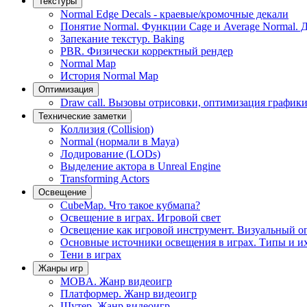
Текстуры
Normal Edge Decals - краевые/кромочные декали
Понятие Normal. Функции Cage и Average Normal. 
Запекание текстур. Baking
PBR. Физически корректный рендер
Normal Map
История Normal Map
Оптимизация
Draw call. Вызовы отрисовки, оптимизация графики
Технические заметки
Коллизия (Collision)
Normal (нормали в Maya)
Лодирование (LODs)
Выделение актора в Unreal Engine
Transforming Actors
Освещение
CubeMap. Что такое кубмапа?
Освещение в играх. Игровой свет
Освещение как игровой инструмент. Визуальный о
Основные источники освещения в играх. Типы и и
Тени в играх
Жанры игр
MOBA. Жанр видеоигр
Платформер. Жанр видеоигр
Шутер. Жанр видеоигр