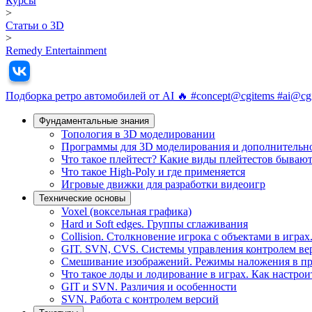
Курсы
>
Статьи о 3D
>
Remedy Entertainment
Подборка ретро автомобилей от AI 🔥 #concept@cgitems #ai@cg
Фундамeнтальные знания
Топология в 3D моделировании
Программы для 3D моделирования и дополнительн
Что такое плейтест? Какие виды плейтестов бываю
Что такое High-Poly и где применяется
Игровые движки для разработки видеоигр
Технические основы
Voxel (воксельная графика)
Hard и Soft edges. Группы сглаживания
Collision. Столкновение игрока с объектами в играх
GIT. SVN, CVS. Системы управления контролем ве
Смешивание изображений. Режимы наложения в п
Что такое лоды и лодирование в играх. Как настро
GIT и SVN. Различия и особенности
SVN. Работа с контролем версий