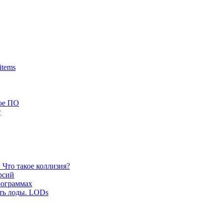
items
ое ПО
т
. Что такое коллизия?
рсий
рограммах
ить лоды. LODs