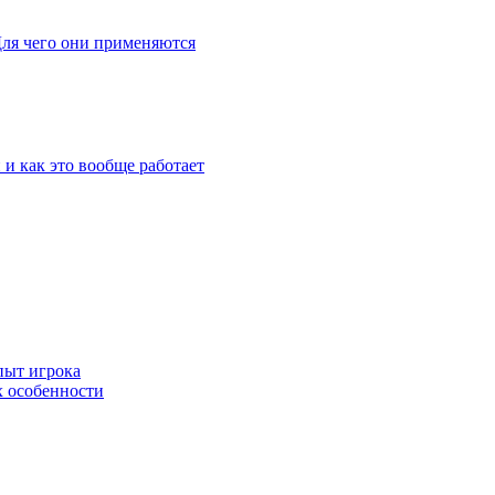
Для чего они применяются
 и как это вообще работает
пыт игрока
х особенности