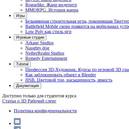
Roguelike. Жанр видеоигр
MMORPG. История жанра
Игры
Безымянная строительная игра, покорившая Твитте
Battlefield Mobile скоро появится на мобильных уст
Low Poly как стиль игр
Игровые студии
Arkane Studios
Naughty dog
NetherRealm Studios
Remedy Entertainment
Tutorial
Профессия 3D-Художник. Курсы по игровой 3D гр
Как заблокировать объект в Blender
HSB. Цветовой тон, насыщенность, яркость
Докуметация
Доступно только для студентов курса
Статьи о 3D
Рабочий сленг
Политика конфиденциальности