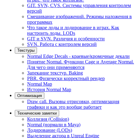
GIT. SVN, CVS. Системы управления контролем
версий
Смешивание изображений. Режимы наложения в
программах
Что такое лоды и лодирование в играх. Как
настроить лоды. LODs
GIT и SVN. Различия и особенности
SVN. Работа с контролем версий
Текстуры
Normal Edge Decals - краевые/кромочные декали
Понятие Normal. Функции Cage и Average Normal.
Для чего они применяются
Запекание текстур. Baking
PBR. Физически корректный рендер
Normal Map
История Normal Map
Оптимизация
Draw call. Вызовы отрисовки, оптимизация
графики и как это вообще работает
Технические заметки
Коллизия (Collision)
Normal (нормали в Maya)
Лодирование (LODs)
Выделение актора в Unreal Engine