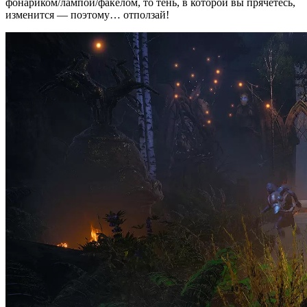
фонариком/лампой/факелом, то тень, в которой вы прячетесь,
изменится — поэтому… отползай!