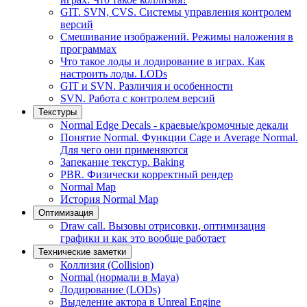
GIT. SVN, CVS. Системы управления контролем
версий
Смешивание изображений. Режимы наложения в
программах
Что такое лоды и лодирование в играх. Как
настроить лоды. LODs
GIT и SVN. Различия и особенности
SVN. Работа с контролем версий
Текстуры
Normal Edge Decals - краевые/кромочные декали
Понятие Normal. Функции Cage и Average Normal.
Для чего они применяются
Запекание текстур. Baking
PBR. Физически корректный рендер
Normal Map
История Normal Map
Оптимизация
Draw call. Вызовы отрисовки, оптимизация
графики и как это вообще работает
Технические заметки
Коллизия (Collision)
Normal (нормали в Maya)
Лодирование (LODs)
Выделение актора в Unreal Engine