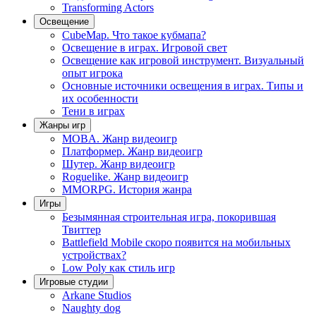
Transforming Actors
Освещение
CubeMap. Что такое кубмапа?
Освещение в играх. Игровой свет
Освещение как игровой инструмент. Визуальный
опыт игрока
Основные источники освещения в играх. Типы и
их особенности
Тени в играх
Жанры игр
MOBA. Жанр видеоигр
Платформер. Жанр видеоигр
Шутер. Жанр видеоигр
Roguelike. Жанр видеоигр
MMORPG. История жанра
Игры
Безымянная строительная игра, покорившая
Твиттер
Battlefield Mobile скоро появится на мобильных
устройствах?
Low Poly как стиль игр
Игровые студии
Arkane Studios
Naughty dog