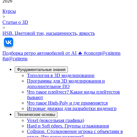
2026
Курсы
>
Статьи о 3D
>
HSB. Цветовой тон, насыщенность, яркость
Подборка ретро автомобилей от AI 🔥 #concept@cgitems
#ai@cgitems
Фундамeнтальные знания
Топология в 3D моделировании
Программы для 3D моделирования и
дополнительное ПО
Что такое плейтест? Какие виды плейтестов
бывают
Что такое High-Poly и где применяется
Игровые движки для разработки видеоигр
Технические основы
Voxel (воксельная графика)
Hard и Soft edges. Группы сглаживания
Collision. Столкновение игрока с объектами в
играх. Что такое коллизия?