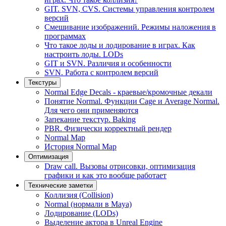
GIT. SVN, CVS. Системы управления контролем
версий
Смешивание изображений. Режимы наложения в
программах
Что такое лоды и лодирование в играх. Как
настроить лоды. LODs
GIT и SVN. Различия и особенности
SVN. Работа с контролем версий
Текстуры
Normal Edge Decals - краевые/кромочные декали
Понятие Normal. Функции Cage и Average Normal.
Для чего они применяются
Запекание текстур. Baking
PBR. Физически корректный рендер
Normal Map
История Normal Map
Оптимизация
Draw call. Вызовы отрисовки, оптимизация
графики и как это вообще работает
Технические заметки
Коллизия (Collision)
Normal (нормали в Maya)
Лодирование (LODs)
Выделение актора в Unreal Engine