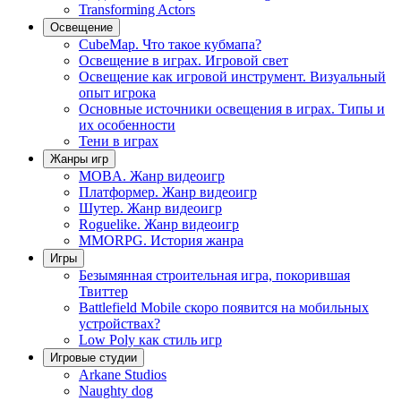
Transforming Actors
Освещение
CubeMap. Что такое кубмапа?
Освещение в играх. Игровой свет
Освещение как игровой инструмент. Визуальный
опыт игрока
Основные источники освещения в играх. Типы и
их особенности
Тени в играх
Жанры игр
MOBA. Жанр видеоигр
Платформер. Жанр видеоигр
Шутер. Жанр видеоигр
Roguelike. Жанр видеоигр
MMORPG. История жанра
Игры
Безымянная строительная игра, покорившая
Твиттер
Battlefield Mobile скоро появится на мобильных
устройствах?
Low Poly как стиль игр
Игровые студии
Arkane Studios
Naughty dog