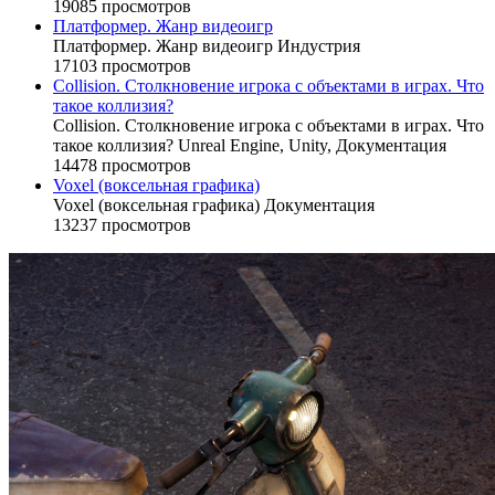
19085 просмотров
Платформер. Жанр видеоигр
Платформер. Жанр видеоигр
Индустрия
17103 просмотров
Collision. Столкновение игрока с объектами в играх. Что
такое коллизия?
Collision. Столкновение игрока с объектами в играх. Что
такое коллизия?
Unreal Engine,
Unity,
Документация
14478 просмотров
Voxel (воксельная графика)
Voxel (воксельная графика)
Документация
13237 просмотров