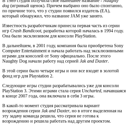
В 1989 студия получила свое нынешнее название -
Naughty
dog
(игривый щенок). Причем выбрано оно было спонтанно,
по причине того, что у студии появился издатель (EA),
который обнаружил, что название JAM уже занято.
Известность разработчикам принесла первая часть из серии
игр
Crash Bandicoot
, разработка которой началась в 1994 году.
Она были эксклюзивом для консоли PlayStation.
В дальнейшем, в 2001 году, компания была приобретена Sony
Computer Entertainment и начала работать над эксклюзивными
играми для консолей от Sony официально. После этого
Naughty Dog начали работу над серией
Jak and Daxter
.
В этой серии было четыре игры и они все входят в золотой
фонд игр для Playstation 2.
Следующие игры студии разрабатывались уже для консоли
PlayStation 3. Этими играми стала серия
Uncharted
, начавшаяся
в конце 2007 года, она включала в себя 3 игры.
В какой-то момент студия рассматривала вариант
возрождения серии
Jak and Daxter
, но в итоге выделенная на
эту задачу команда решила, что серия не готова к
возрождению и решила работать над другим проектом.