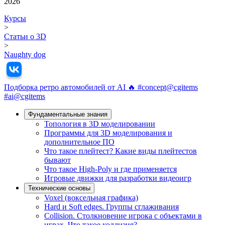
2026
Курсы
>
Статьи о 3D
>
Naughty dog
Подборка ретро автомобилей от AI 🔥 #concept@cgitems
#ai@cgitems
Фундамeнтальные знания
Топология в 3D моделировании
Программы для 3D моделирования и
дополнительное ПО
Что такое плейтест? Какие виды плейтестов
бывают
Что такое High-Poly и где применяется
Игровые движки для разработки видеоигр
Технические основы
Voxel (воксельная графика)
Hard и Soft edges. Группы сглаживания
Collision. Столкновение игрока с объектами в
играх. Что такое коллизия?