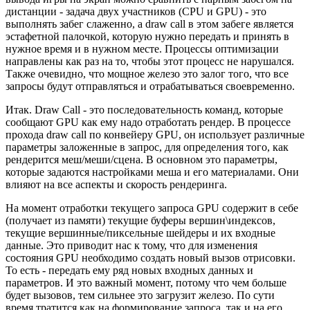
дистанции - задача двух участников (CPU и GPU) - это
выполнять забег слаженно, а draw call в этом забеге является
эстафетной палочкой, которую нужно передать и принять в
нужное время и в нужном месте. Процессы оптимизации
направлены как раз на то, чтобы этот процесс не нарушался.
Также очевидно, что мощное железо это залог того, что все
запросы будут отправляться и отрабатываться своевременно.
Итак.
Draw Call
- это последовательность команд, которые
сообщают GPU как ему надо отработать рендер. В процессе
прохода draw call по конвейеру GPU, он использует различные
параметры заложенные в запрос, для определения того, как
рендерится меш/меши/сцена. В основном это параметры,
которые задаются настройками меша и его материалами. Они
влияют на все аспекты и скорость рендеринга.
На момент отработки текущего запроса GPU содержит в себе
(получает из памяти) текущие буферы вершин\индексов,
текущие вершинные/пиксельные шейдеры и их входные
данные. Это приводит нас к тому, что для
изменения
состояния GPU необходимо создать новый вызов отрисовки
.
То есть - передать ему ряд новых входных данных и
параметров. И это важный момент, потому что чем больше
будет вызовов, тем сильнее это загрузит железо. По сути
время тратится как на формирование запроса, так и на его