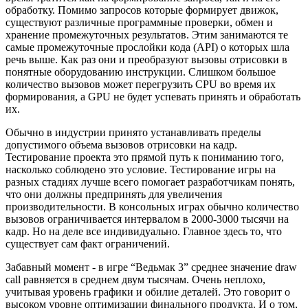
обработку. Помимо запросов которые формирует движок,
существуют различные программные проверки, обмен и
хранение промежуточных результатов. Этим занимаются те
самые промежуточные прослойки кода (API) о которых шла
речь выше. Как раз они и преобразуют вызовы отрисовки в
понятные оборудованию инструкции. Слишком большое
количество вызовов может перегрузить CPU во время их
формирования, а GPU не будет успевать принять и обработать
их.
Обычно в индустрии принято устанавливать пределы
допустимого объема вызовов отрисовки на кадр.
Тестирование проекта это прямой путь к пониманию того,
насколько соблюдено это условие. Тестирование игры на
разных стадиях лучше всего помогает разработчикам понять,
что они должны предпринять для увеличения
производительности. В консольных играх обычно количество
вызовов ограничивается интервалом в 2000-3000 тысячи на
кадр. Но на деле все индивидуально. Главное здесь то, что
существует сам факт ограничений.
Забавный момент - в игре “Ведьмак 3” среднее значение draw
call равняется в среднем двум тысячам. Очень неплохо,
учитывая уровень графики и обилие деталей. Это говорит о
высоком уровне оптимизации финального продукта. И о том,