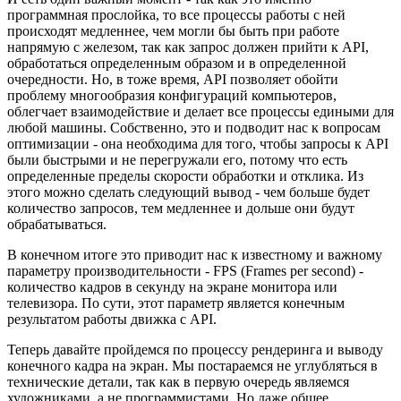
программная прослойка, то все процессы работы с ней
происходят медленнее, чем могли бы быть при работе
напрямую с железом, так как запрос должен прийти к API,
обработаться определенным образом и в определенной
очередности. Но, в тоже время, API позволяет обойти
проблему многообразия конфигураций компьютеров,
облегчает взаимодействие и делает все процессы едиными для
любой машины. Собственно, это и подводит нас к вопросам
оптимизации - она необходима для того, чтобы запросы к API
были быстрыми и не перегружали его, потому что есть
определенные пределы скорости обработки и отклика. Из
этого можно сделать следующий вывод -
чем больше будет
количество запросов, тем медленнее и дольше они будут
обрабатываться.
В конечном итоге это приводит нас к известному и важному
параметру производительности -
FPS
(Frames per second) -
количество кадров в секунду на экране монитора или
телевизора. По сути, этот параметр является конечным
результатом работы движка с API.
Теперь давайте пройдемся по процессу рендеринга и выводу
конечного кадра на экран. Мы постараемся не углубляться в
технические детали, так как в первую очередь являемся
художниками, а не программистами. Но даже общее