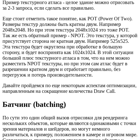
Пример текстурного атласа - целое здание можно отрисовать
за 2-3 запроса, если сделать все правильно.
Еще стоит отметить такое понятие, как
POT (Power Of Two)
.
Размеры текстур должны быть кратны двум. Например
2048х2048. Но при этом текстура 2048х1024 это тоже POT.
Так же есть обратный пример - NPOT. Это текстура, у которой
присутствует сторона не кратная двум. Например 525х525.
Эта текстура будет округлена при обработке в большую
сторону, и будет воспринята как 1024х1024. В этой ситуации
большой плюс текстурного атласа в том, что на нем можно
разместить NPOT текстуры, но при этом сам атлас будет в
разрешении кратном двум и отработает правильно, без
перегрузок и потерь производительности.
Давайте пройдемся по еще некоторым аспектам оптимизации,
направленным на сокращение количества
Draw Call
.
Батчинг (batching)
По сути это один общий вызов отрисовки для рендеринга
нескольких объектов, которые являются одинаковыми с точки
зрения материалов и шейдеров, но могут немного
различаться, к примеру, положением в камере и игровом мире.