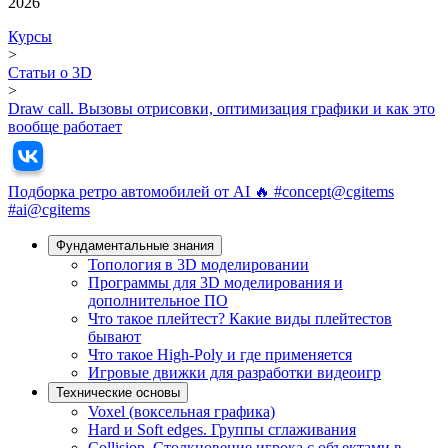
2026
Курсы
>
Статьи о 3D
>
Draw call. Вызовы отрисовки, оптимизация графики и как это
вообще работает
Подборка ретро автомобилей от AI 🔥 #concept@cgitems
#ai@cgitems
Фундамeнтальные знания
Топология в 3D моделировании
Программы для 3D моделирования и
дополнительное ПО
Что такое плейтест? Какие виды плейтестов
бывают
Что такое High-Poly и где применяется
Игровые движки для разработки видеоигр
Технические основы
Voxel (воксельная графика)
Hard и Soft edges. Группы сглаживания
Collision. Столкновение игрока с объектами в