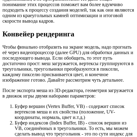
понимание этих процессов поможет вам более вдумчиво
подходить к процессу создания моделей, так как они являются
одним из краеугольных камней оптимизации и итоговой
скорости вывода кадров.
Конвейер рендеринга
Чтобы финально отобразить на экране модель, надо прогнать
её через видеопроцессор (далее GPU) для обработки данных и
последующего вывода. Если обобщить, то этот путь
достаточно прост: меш загружается, вертексы группируются в
треугольники, треугольники преобразуются в пиксели,
каждому пикселю присваивается цвет, и конечное
изображение готово. Давайте рассмотрим чуть детальнее.
После экспорта меша из 3D-редактора, геометрия загружается
в движок игры двумя наборами параметров:
Буфер вершин (Vertex Buffer, VB) - содержит список
вертексов меша и их свойства (положение, UV-
координаты, нормаль, цвет и.т.д.)
Буфер индексов (Index Buffer, IB) - список вершин из
VB, соединённых в треугольники. То есть, мы можем
сделать вывод что треугольник - это по сути индекс для