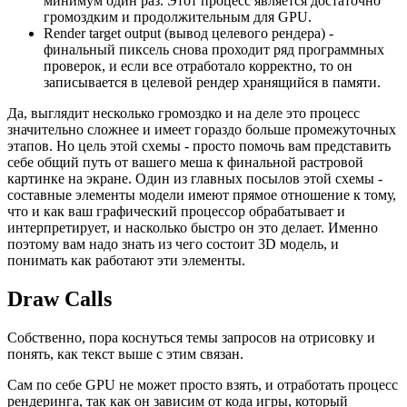
минимум один раз. Этот процесс является достаточно
громоздким и продолжительным для GPU.
Render target output
(вывод целевого рендера) -
финальный пиксель снова проходит ряд программных
проверок, и если все отработало корректно, то он
записывается в целевой рендер хранящийся в памяти.
Да, выглядит несколько громоздко и на деле это процесс
значительно сложнее и имеет гораздо больше промежуточных
этапов. Но цель этой схемы - просто помочь вам представить
себе общий путь от вашего меша к финальной растровой
картинке на экране. Один из главных посылов этой схемы -
составные элементы модели имеют прямое отношение к тому,
что и как ваш графический процессор обрабатывает и
интерпретирует, и насколько быстро он это делает. Именно
поэтому вам надо знать из чего состоит 3D модель, и
понимать как работают эти элементы.
Draw Calls
Собственно, пора коснуться темы запросов на отрисовку и
понять, как текст выше с этим связан.
Сам по себе GPU не может просто взять, и отработать процесс
рендеринга, так как он зависим от кода игры, который