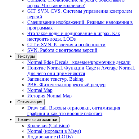
играх. Что такое коллизия?
GIT. SVN, CVS. Системы управления контролем
версий
Смешивание изображений. Режимы наложения в
программах
Что такое лоды и лодирование в играх. Как
настроить лоды. LODs
GIT и SVN. Различия и особенности
SVN. Работа с контролем версий
Текстуры
Normal Edge Decals - краевые/кромочные декали
Понятие Normal. Функции Cage и Average Normal.
Для чего они применяются
Запекание текстур. Baking
PBR. Физически корректный рендер
Normal Map
История Normal Map
Оптимизация
Draw call. Вызовы отрисовки, оптимизация
графики и как это вообще работает
Технические заметки
Коллизия (Collision)
Normal (нормали в Maya)
Лодирование (LODs)