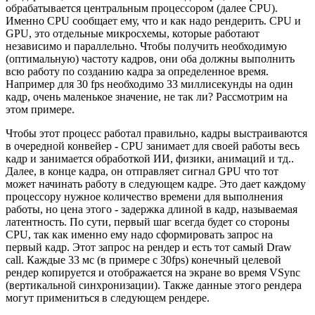
обрабатывается центральным процессором (далее CPU).
Именно CPU сообщает ему, что и как надо рендерить. CPU и
GPU, это отдельные микросхемы, которые работают
независимо и параллельно. Чтобы получить необходимую
(оптимальную) частоту кадров, они оба должны выполнить
всю работу по созданию кадра за определенное время.
Например для 30 fps необходимо 33 миллисекунды на один
кадр, очень маленькое значение, не так ли? Рассмотрим на
этом примере.
Чтобы этот процесс работал правильно, кадры выстраиваются
в очередной конвейер - CPU занимает для своей работы весь
кадр и занимается обработкой ИИ, физики, анимаций и тд..
Далее, в конце кадра, он отправляет сигнал GPU что тот
может начинать работу в следующем кадре. Это дает каждому
процессору нужное количество времени для выполнения
работы, но цена этого - задержка длиной в кадр, называемая
латентность. По сути, первый шаг всегда будет со стороны
CPU, так как именно ему надо сформировать запрос на
первый кадр. Этот запрос на рендер и есть тот самый Draw
call. Каждые 33 мс (в примере с 30fps) конечный целевой
рендер копируется и отображается на экране во время VSync
(вертикальной синхронизации). Также данные этого рендера
могут примениться в следующем рендере.