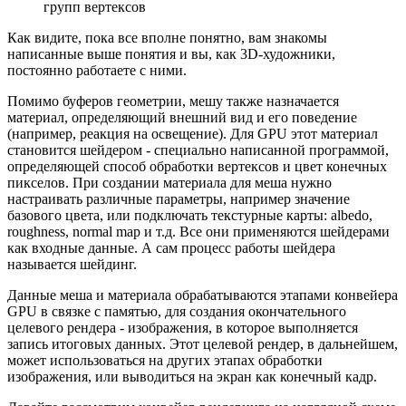
групп вертексов
Как видите, пока все вполне понятно, вам знакомы
написанные выше понятия и вы, как 3D-художники,
постоянно работаете с ними.
Помимо буферов геометрии, мешу также назначается
материал, определяющий внешний вид и его поведение
(например, реакция на освещение). Для GPU этот материал
становится
шейдером
- специально написанной программой,
определяющей способ обработки вертексов и цвет конечных
пикселов. При создании материала для меша нужно
настраивать различные параметры, например значение
базового цвета, или подключать текстурные карты: albedo,
roughness, normal map и т.д. Все они применяются шейдерами
как входные данные. А сам процесс работы шейдера
называется шейдинг.
Данные меша и материала обрабатываются этапами конвейера
GPU в связке с памятью, для создания окончательного
целевого рендера - изображения, в которое выполняется
запись итоговых данных. Этот целевой рендер, в дальнейшем,
может использоваться на других этапах обработки
изображения, или выводиться на экран как конечный кадр.