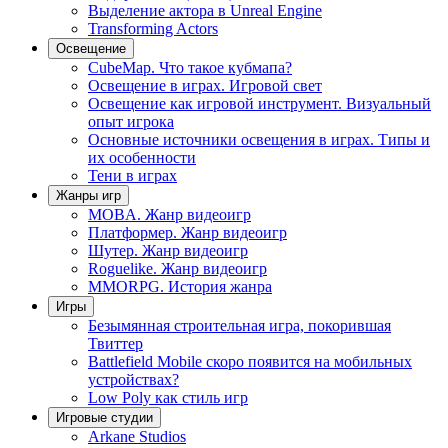
Выделение актора в Unreal Engine
Transforming Actors
Освещение
CubeMap. Что такое кубмапа?
Освещение в играх. Игровой свет
Освещение как игровой инструмент. Визуальный
опыт игрока
Основные источники освещения в играх. Типы и
их особенности
Тени в играх
Жанры игр
MOBA. Жанр видеоигр
Платформер. Жанр видеоигр
Шутер. Жанр видеоигр
Roguelike. Жанр видеоигр
MMORPG. История жанра
Игры
Безымянная строительная игра, покорившая
Твиттер
Battlefield Mobile скоро появится на мобильных
устройствах?
Low Poly как стиль игр
Игровые студии
Arkane Studios