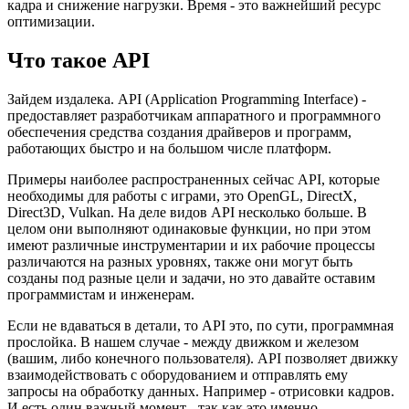
кадра и снижение нагрузки.
Время
- это важнейший ресурс
оптимизации.
Что такое API
Зайдем издалека.
API
(Application Programming Interface) -
предоставляет разработчикам аппаратного и про­граммного
обеспечения средства создания драйверов и программ,
работающих быстро и на боль­шом числе платформ.
Примеры наиболее распространенных сейчас API, которые
необходимы для работы с играми, это
OpenGL, DirectX,
Direct3D, Vulkan
. На деле видов API несколько больше. В
целом они выполняют одинаковые функции, но при этом
имеют различные инструментарии и их рабочие процессы
различаются на разных уровнях, также они могут быть
созданы под разные цели и задачи, но это давайте оставим
программистам и инженерам.
Если не вдаваться в детали, то API это, по сути, программная
прослойка. В нашем случае - между движком и железом
(вашим, либо конечного пользователя). API позволяет движку
взаимодействовать с оборудованием и отправлять ему
запросы на обработку данных. Например - отрисовки кадров.
И есть один важный момент - так как это именно