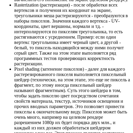
Rasterization
(растеризация) - после обработки всех
вертексов и получения их координат на экране,
треугольники меша растеризируются - преобразуются в
наборы пикселов. Значения каждого вертекса - UV-
координаты, цвет вершины, нормали и тд. -
интерполируются по пикселям треугольника, то есть
растягиваются с усреднением. Пример: если один
вертекс треугольника имеет черный цвет, а другой -
белый, то пиксель находящийся между ними получит
серый цвет. Также на этом этапе выполняется ряд
программных тестов проверяющих корректность
растеризации.
Pixel shading
(затенение пикселов) - далее для каждого
растерезированного пикселя выполняется пиксельный
шейдер (технически, на этом этапе, это еще не пиксель а
фрагмент, по этому иногда пиксельный шейдер
называют фрагментным). Суть этого шейдера в том,
чтобы задать пикселю цвет посредством сочетания
свойств материала, текстур, источников освещения и
прочих вводных параметров. Это позволяет привести
пикселы к окончательному виду. Пикселов может быть
очень много, например на целевом рендере
разрешением 1080р их будет порядка двух млн., и
каждый из них должен обработаться шейдером