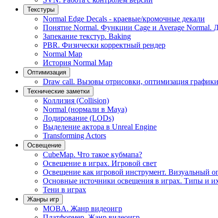
Текстуры
Normal Edge Decals - краевые/кромочные декали
Понятие Normal. Функции Cage и Average Normal. 
Запекание текстур. Baking
PBR. Физически корректный рендер
Normal Map
История Normal Map
Оптимизация
Draw call. Вызовы отрисовки, оптимизация графики
Технические заметки
Коллизия (Collision)
Normal (нормали в Maya)
Лодирование (LODs)
Выделение актора в Unreal Engine
Transforming Actors
Освещение
CubeMap. Что такое кубмапа?
Освещение в играх. Игровой свет
Освещение как игровой инструмент. Визуальный о
Основные источники освещения в играх. Типы и и
Тени в играх
Жанры игр
MOBA. Жанр видеоигр
Платформер. Жанр видеоигр