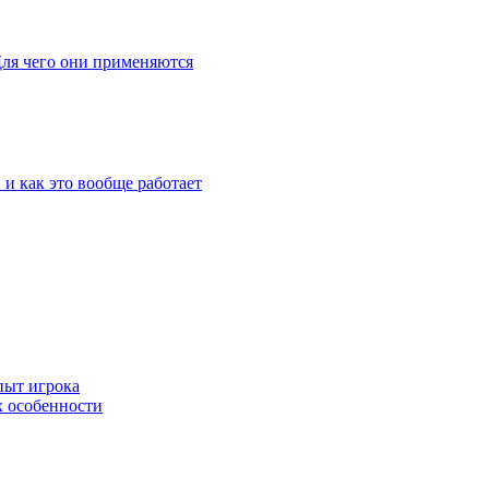
Для чего они применяются
 и как это вообще работает
пыт игрока
х особенности