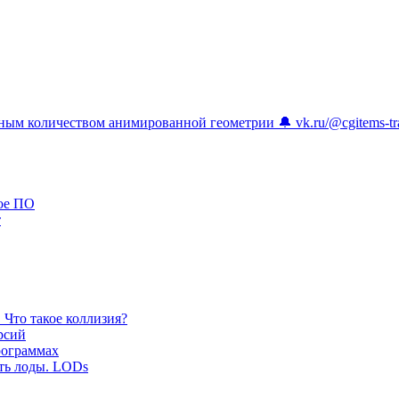
ым количеством анимированной геометрии 🔔 vk.ru/@cgitems-trassi
ое ПО
т
. Что такое коллизия?
рсий
рограммах
ить лоды. LODs