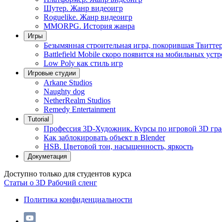
Шутер. Жанр видеоигр
Roguelike. Жанр видеоигр
MMORPG. История жанра
Игры
Безымянная строительная игра, покорившая Твитте
Battlefield Mobile скоро появится на мобильных уст
Low Poly как стиль игр
Игровые студии
Arkane Studios
Naughty dog
NetherRealm Studios
Remedy Entertainment
Tutorial
Профессия 3D-Художник. Курсы по игровой 3D гр
Как заблокировать объект в Blender
HSB. Цветовой тон, насыщенность, яркость
Докуметация
Доступно только для студентов курса
Статьи о 3D
Рабочий сленг
Политика конфиденциальности