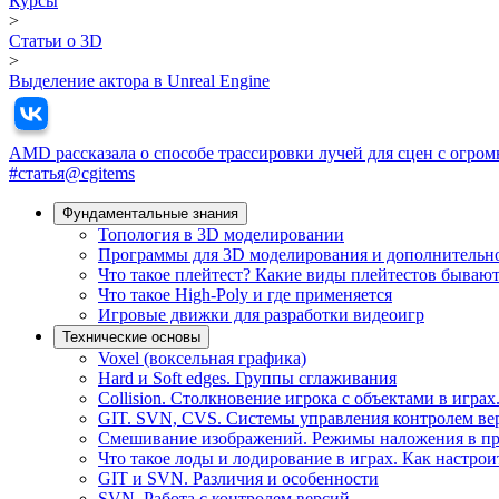
Курсы
>
Статьи о 3D
>
Выделение актора в Unreal Engine
AMD рассказала о способе трассировки лучей для сцен с огромн
#статья@cgitems
Фундамeнтальные знания
Топология в 3D моделировании
Программы для 3D моделирования и дополнительн
Что такое плейтест? Какие виды плейтестов бываю
Что такое High-Poly и где применяется
Игровые движки для разработки видеоигр
Технические основы
Voxel (воксельная графика)
Hard и Soft edges. Группы сглаживания
Collision. Столкновение игрока с объектами в играх
GIT. SVN, CVS. Системы управления контролем ве
Смешивание изображений. Режимы наложения в п
Что такое лоды и лодирование в играх. Как настро
GIT и SVN. Различия и особенности
SVN. Работа с контролем версий