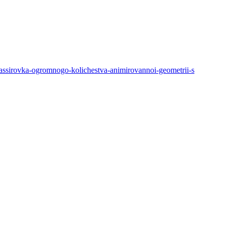
rovka-ogromnogo-kolichestva-animirovannoi-geometrii-s